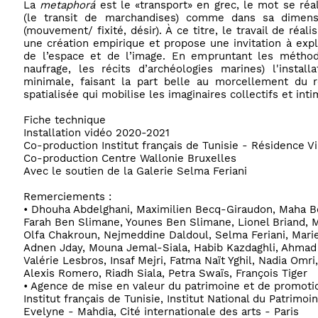
La
metaphorá
est le «transport» en grec, le mot se réali
(le transit de marchandises) comme dans sa dimens
(mouvement/ fixité, désir). À ce titre, le travail de réal
une création empirique et propose une invitation à explo
de l’espace et de l’image. En empruntant les méthod
naufrage, les récits d’archéologies marines) l'insta
minimale, faisant la part belle au morcellement du 
spatialisée qui mobilise les imaginaires collectifs et inti
Fiche technique
Installation vidéo 2020-2021
Co-production Institut français de Tunisie - Résidence 
Co-production Centre Wallonie Bruxelles
Avec le soutien de la Galerie Selma Feriani
Remerciements :
• Dhouha Abdelghani, Maximilien Becq-Giraudon, Maha 
Farah Ben Slimane, Younes Ben Slimane, Lionel Briand, 
Olfa Chakroun, Nejmeddine Daldoul, Selma Feriani, Mari
Adnen Jday, Mouna Jemal-Siala, Habib Kazdaghli, Ahmad 
Valérie Lesbros, Insaf Mejri, Fatma Naït Yghil, Nadia Omr
Alexis Romero, Riadh Siala, Petra Swaïs, François Tiger
• Agence de mise en valeur du patrimoine et de promotion
Institut français de Tunisie, Institut National du Patrim
Evelyne - Mahdia, Cité internationale des arts - Paris