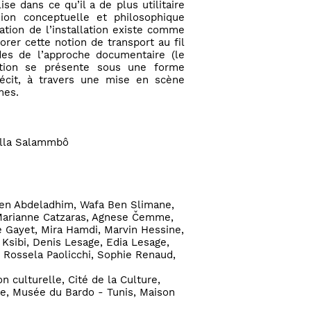
se dans ce qu’il a de plus utilitaire
ion conceptuelle et philosophique
isation de l’installation existe comme
rer cette notion de transport au fil
es de l’approche documentaire (le
llation se présente sous une forme
récit, à travers une mise en scène
mes.
Villa Salammbô
Ben Abdeladhim, Wafa Ben Slimane,
Marianne Catzaras, Agnese Čemme,
e Gayet, Mira Hamdi, Marvin Hessine,
Ksibi, Denis Lesage, Edia Lesage,
i, Rossela Paolicchi, Sophie Renaud,
 culturelle, Cité de la Culture,
oine, Musée du Bardo - Tunis, Maison