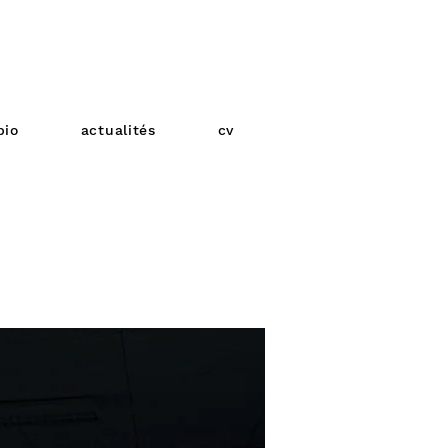
bio
actualités
cv