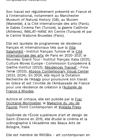
Son travail est régulièrement présenté en France et
à l’international, notamment au Manchester
Museum of Natural History (GB), au Mucem
(Marseille), à la Cité internationale des arts (Paris),
le Gabes Cinema Fen (Tunisie), la galerie Callihröe
(Athènes),
İMALAT-HANE Art Centre (Turquie)
et par
le Centre Wallonie Bruxelles (Paris).
Elle est lauréate de programmes de résidence
français et internationaux tels que la
Villa
Salammbô
- Institut français Tunisie et la
Cité
internationale des arts
de Paris en 2020-2021, le
Nouveau Grand Tour - Institut français Italia (2021),
Culture Moves Europe - Commission Européenne &
Gœthe Institut (2023),
Résidences Transat'
- Finis
Terræ (2023),
Atopos Contemporary Visual Center
(2023, 2024). En 2024, elle reçoit la Dotation
Recherche de l’Adagp pour poursuivre son travail
en Grèce et est l'invitée de l'Ambassade de France
pour une résidence de création à l'
Auberge de
France à Rhodes
.
Autrice et critique, elle est publiée par le
Frac
Occitanie Montpellier
, le
Magazine du Jeu de
Paume
, Point Contemporain et
Kyklàda Press
.
D
iplômée de l’École supérieure d’art et design de
Saint-Étienne en 2015, elle étudie le cinéma et la
scénographie à l’Académie des Beaux Arts de
Bologne, Italie.
Elle est membre de RN13Bis - art contemporain en